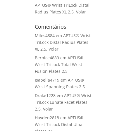
APTUS® Wrist TriLock Distal
Radius Plates XL 2.5, Volar
Comentários
Miles4884
em
APTUS® Wrist
TriLock Distal Radius Plates
XL 2.5, Volar
Bernice4889
em
APTUS®
Wrist TriLock Total Wrist
Fusion Plates 2.5
Isabella4719
em
APTUS®
Wrist Spanning Plates 2.5
Drake1228
em
APTUS® Wrist
TriLock Lunate Facet Plates
2.5, Volar
Hayden2818
em
APTUS®
Wrist TriLock Distal Ulna