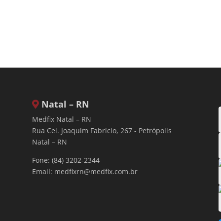
Natal – RN
Medfix Natal – RN
Rua Cel. Joaquim Fabrício, 267 - Petrópolis
Natal – RN
Fone: (84) 3202-2344
Email:
medfixrn@medfix.com.br