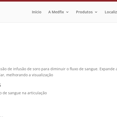
Início
A Medfix
Produtos
Locali
são de infusão de soro para diminuir o fluxo de sangue. Expande 
lar, melhorando a visualização
s
xo de sangue na articulação
s