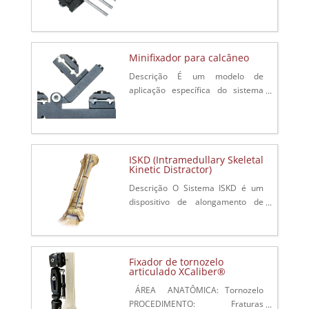
Orthofix (LRS) é uma série de
fixadores externos modulares
monolaterais para serem usados
em tratamento de: Baixa...
Minifixador para calcâneo
Descrição​​ É um modelo de
aplicação específica do sistema
de minirails que atinge os três
objetivos do tratamento das
fraturas do calcâneo: Restaurar a
altura do...
ISKD (Intramedullary Skeletal
Kinetic Distractor)
Descrição O Sistema ISKD é um
dispositivo de alongamento de
membro interno projetado para
obter um alongamento gradual da
tíbia e do fêmur. O sistema
consiste de um...
Fixador de tornozelo
articulado XCaliber®
​​​​​​​​​​ ÁREA ANATÔMICA: Tornozelo
PROCEDIMENTO: Fraturas