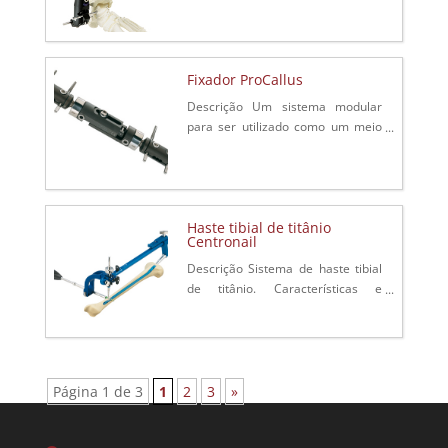
Descrição​​ O fixador de tornozelo
articulado XCaliber é feito de
material radiotransparente para...
Fixador ProCallus
Descrição Um sistema modular
para ser utilizado como um meio
de estabilização de segmentos do
osso em uma vasta gama de
indicações, incluindo fraturas,
fusão da...
Haste tibial de titânio
Centronail
Descrição Sistema de haste tibial
de titânio. Características e
Vantagens Fácil de usar – Sistema
codificados por cores Inventário
reduzido – ...
Página 1 de 3
1
2
3
»