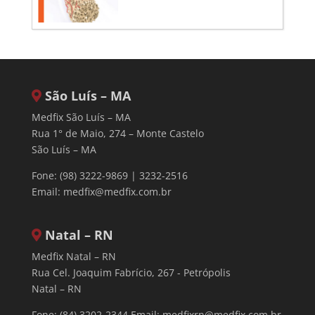
ósseos. Estimula a formação
óssea somente onde é necessário,
sem...
São Luís – MA
Medfix São Luís – MA
Rua 1° de Maio, 274 – Monte Castelo
São Luís – MA
Fone: (98) 3222-9869 | 3232-2516
Email:
medfix@medfix.com.br
Natal – RN
Medfix Natal – RN
Rua Cel. Joaquim Fabrício, 267 - Petrópolis
Natal – RN
Fone: (84) 3202-2344 Email:
medfixrn@medfix.com.br