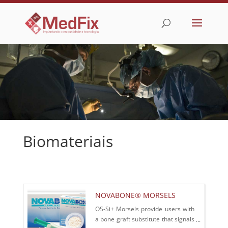
Biomateriais
NOVABONE® MORSELS
OS-Si+ Morsels provide users with
a bone graft substitute that signals