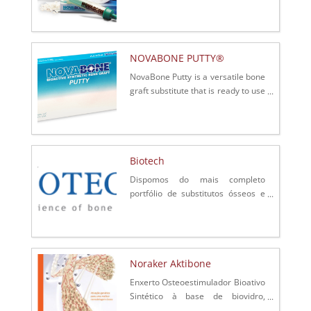
and recruits bone forming cells
while providing a matrix of open,
interconnected pores for...
NOVABONE PUTTY®
NovaBone Putty is a versatile bone
graft substitute that is ready to use
out of the package with
exceptional handling
characteristics that will save time
and improve...
Biotech
Dispomos do mais completo
portfólio de substitutos ósseos e
colágenos considerados
biomiméticos devido ao processo
de obtenção exclusivo, Zymo Teck
,trata-se de um...
Noraker Aktibone
Enxerto Osteoestimulador Bioativo
Sintético à base de biovidro,
utilizado para correção de defeitos