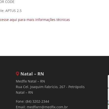
OR CODE
le: APTUS 2.5
cesse aqui para mais informações técnicas
Natal – RN
Medfix Natal – RN
Rua Cel. Joaquim Fabrício, 267 - Petrópolis
Natal – RN
Fone: (84) 3202-2344
Email:
medfixrn@medfix.com.br