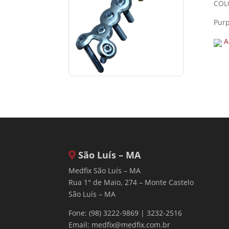
COL
Purp
A
São Luís – MA
Medfix São Luís – MA
Rua 1° de Maio, 274 – Monte Castelo
São Luís – MA
Fone: (98) 3222-9869 | 3232-2516
Email:
medfix@medfix.com.br