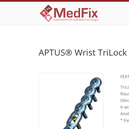
APTUS® Wrist TriLock D
FEA
TriL
Roun
Oblo
K-wi
Anat
* Ex