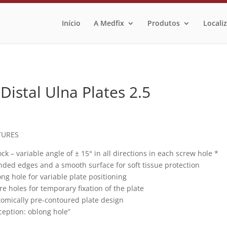
Início
A Medfix
Produtos
Locali
istal Ulna Plates 2.5
TURES
ock – variable angle of ± 15° in all directions in each screw hole *
ded edges and a smooth surface for soft tissue protection
ng hole for variable plate positioning
re holes for temporary fixation of the plate
omically pre-contoured plate design
ception: oblong hole”