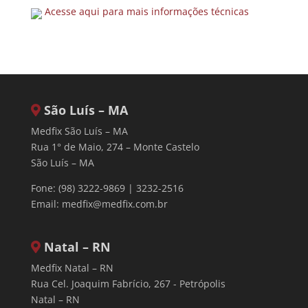
Acesse aqui para mais informações técnicas
São Luís – MA
Medfix São Luís – MA
Rua 1° de Maio, 274 – Monte Castelo
São Luís – MA
Fone: (98) 3222-9869 | 3232-2516
Email:
medfix@medfix.com.br
Natal – RN
Medfix Natal – RN
Rua Cel. Joaquim Fabrício, 267 - Petrópolis
Natal – RN