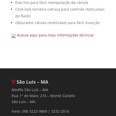
Eixo liso para fácil manipulação da cânula
Click-lock torneira catraca para controle meticuloso
do fluido
Obturador cânula reutilizável para fácil inserção
Acesse aqui para mais informações técnicas
São Luís – MA
Medfix São Luís – MA
Rua 1° de Maio, 274 – Monte Castelo
São Luís – MA
Fone: (98) 3222-9869 | 3232-2516