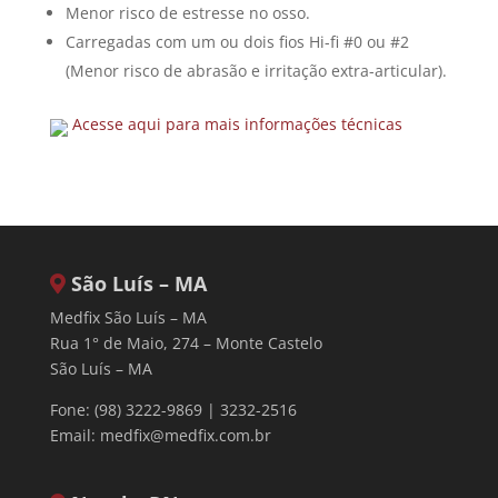
Menor risco de estresse no osso.
Carregadas com um ou dois fios Hi-fi #0 ou #2
(Menor risco de abrasão e irritação extra-articular).
Acesse aqui para mais informações técnicas
São Luís – MA
Medfix São Luís – MA
Rua 1° de Maio, 274 – Monte Castelo
São Luís – MA
Fone: (98) 3222-9869 | 3232-2516
Email:
medfix@medfix.com.br