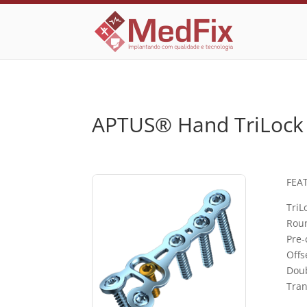
APTUS® Hand TriLock Ro
FEA
TriL
Rou
Pre-
Offs
Doub
Tran