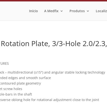
Início
A Medfix
Produtos
Locali
tation Plate, 3/3-Hole 2.0/2.3,
TURES
ock – multidirectional (±15°) and angular stable locking technology
nded edges and smooth surface
contoured plate geometry
et screw holes
le-bars in the shaft
sverse oblong hole for rotational adjustment close to the joint