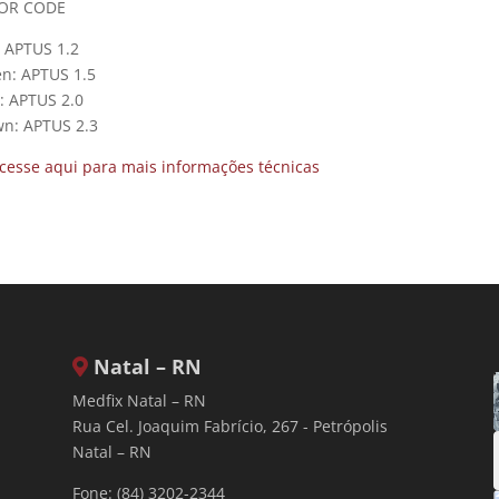
OR CODE
 APTUS 1.2
n: APTUS 1.5
: APTUS 2.0
n: APTUS 2.3
cesse aqui para mais informações técnicas
Natal – RN
Medfix Natal – RN
Rua Cel. Joaquim Fabrício, 267 - Petrópolis
Natal – RN
Fone: (84) 3202-2344