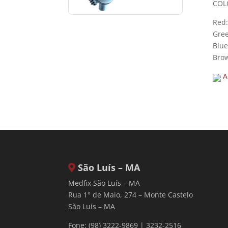
COL
Red:
Gree
Blue
Brow
A
São Luís – MA
Medfix São Luís – MA
Rua 1° de Maio, 274 – Monte Castelo
São Luís – MA
Fone: (98) 3222-9869 | 3232-2516